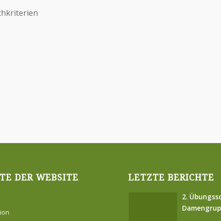
chkriterien
TE DER WEBSITE
LETZTE BERICHTE
2. Übungss
Damengrup
ion