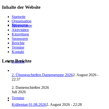
Inhalte der Website
Startseite
Organisation
Sponsoren
Bläsergruppe
Aktivitäten
Kitzrettung
Sponsoren
Berichte
Termine
Kontakt
Letzte Berichte
Berichte
2. Übungsschießen Damengruppe 2026
2. August 2026 -
22:37
2. Damenschießen 2026
Juli 2026
Termine
Krähentag 01.08.2026
2. August 2026 - 22:28