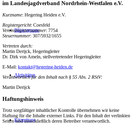
im Landesjagdverband Nordrhein-Westfalen e.V.
Kurzname
: Hegering Heiden e.V.
Registergericht
: Coesfeld
Bläsergruppe
Vereinsregisternummer
: 7754
Steuernummer
: 307/5932/1655
Vertreten durch:
Martin Derijck, Hegeringleiter
Dr. Dirk von Ameln, stellvertretender Hegeringleiter
E-Mail:
kontakt@hegering-heiden.de
Aktivitäten
Verantwortlich für den Inhalt nach § 55 Abs. 2 RStV:
Martin Derijck
Haftungshinweis
Trotz sorgfältiger inhaltlicher Kontrolle über­neh­men wir keine
Haftung für die Inhalte ex­ter­ner Links. Für den Inhalt der verlinkten
Kitzrettung
Seiten sind ausschließlich deren Betreiber verantwortlich.