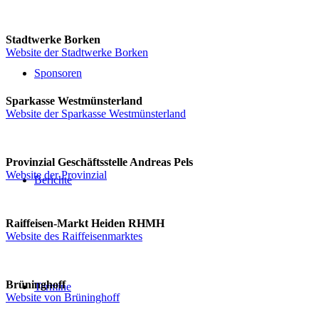
Stadtwerke Borken
Website der Stadtwerke Borken
Sponsoren
Sparkasse Westmünsterland
Website der Sparkasse Westmünsterland
Provinzial Geschäftsstelle Andreas Pels
Website der Provinzial
Berichte
Raiffeisen-Markt Heiden RHMH
Website des Raiffeisenmarktes
Brüninghoff
Termine
Website von Brüninghoff